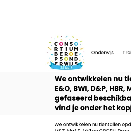
Nieuws
|
Bijeenkomsten
|
Web
Onderwijs
Tra
We ontwikkelen nu ti
E&O, BWI, D&P, HBR,
gefaseerd beschikba
vind je onder het kopj
We ontwikkelen nu tientallen opd
M&T, Ma&T, MVI en GROEN. Deze 