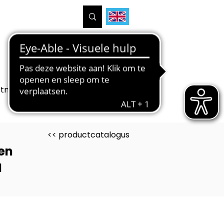
tners
Projecten
Over ons
<< productcatalogus
en
N
uct is ontwikkeld voor