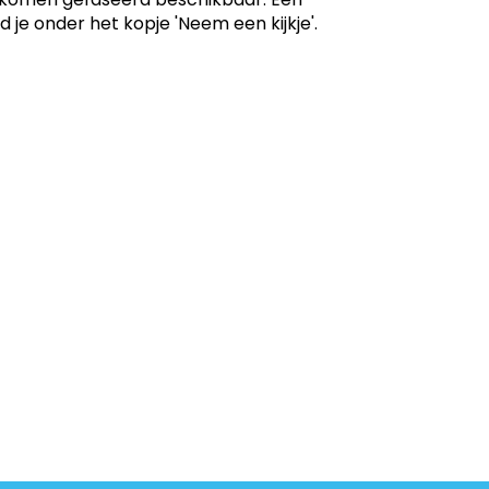
-
PRO
je onder het kopje 'Neem een kijkje'.
Dit prod
-
PRO
Dit prod
ontwikk
-
Ontwik
(Prakt