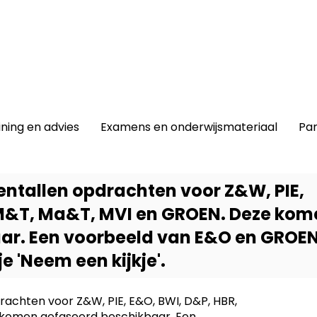
winkel
|
Lidmaatschap
|
Contact |
ining en advies
Examens en onderwijsmateriaal
Par
entallen opdrachten voor Z&W, PIE,
 M&T, Ma&T, MVI en GROEN. Deze kom
ar. Een voorbeeld van E&O en GROE
e 'Neem een kijkje'.
rachten voor Z&W, PIE, E&O, BWI, D&P, HBR,
Dit prod
komen gefaseerd beschikbaar. Een