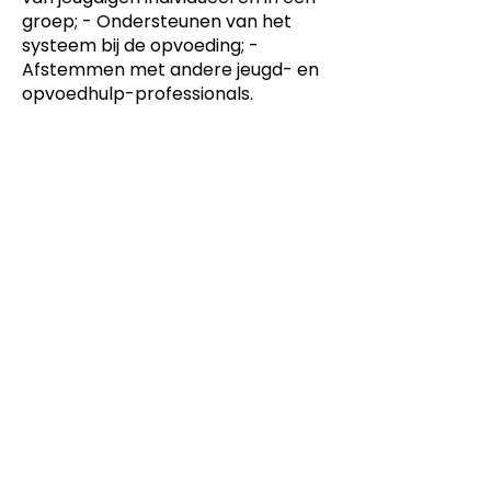
groep; - Ondersteunen van het
systeem bij de opvoeding; -
Afstemmen met andere jeugd- en
opvoedhulp-professionals.
Dit product is ontwikkeld voor
-
Keuzedelen
Dit product is ontwikkeld voor
niveau
-
MBO
Dit product is ontwikkeld door
ontwikkelteam
-
Pedagogisch werk en Sociaal