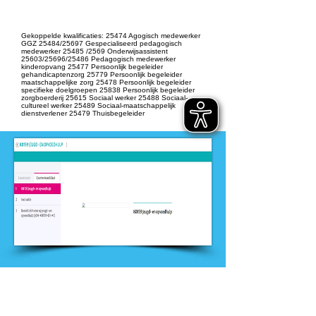
werk
Gekoppelde kwalificaties: 25474 Agogisch medewerker
GGZ 25484/25697 Gespecialiseerd pedagogisch
medewerker 25485 /2569 Onderwijsassistent
25603/25696/25486 Pedagogisch medewerker
kinderopvang 25477 Persoonlijk begeleider
gehandicaptenzorg 25779 Persoonlijk begeleider
maatschappelijke zorg 25478 Persoonlijk begeleider
specifieke doelgroepen 25838 Persoonlijk begeleider
zorgboerderij 25615 Sociaal werker 25488 Sociaal-
cultureel werker 25489 Sociaal-maatschappelijk
dienstverlener 25479 Thuisbegeleider