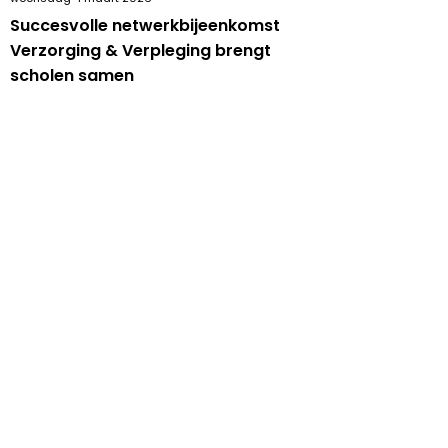
Succesvolle netwerkbijeenkomst
Verzorging & Verpleging brengt
scholen samen
Lees verder
dinsdag 10 februari 2026
Praktijkopleider in Digibib? Zo
krijg je weer toegang tot wat je
nodig hebt
Lees verder