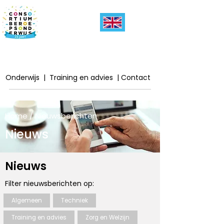
Onderwijs
|
Training en advies
|
Contact
Home / Nieuwsberichten
Nieuws
Nieuws
Filter nieuwsberichten op:
Algemeen
Techniek
Training en advies
Zorg en Welzijn