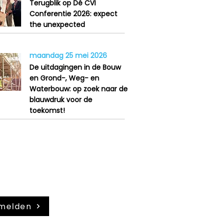
Terugblik op Dé CVI
Conferentie 2026: expect
the unexpected
maandag 25 mei 2026
De uitdagingen in de Bouw
en Grond-, Weg- en
Waterbouw: op zoek naar de
blauwdruk voor de
toekomst!
je aan voor onze
sbrief
melden