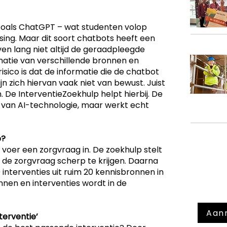
oals ChatGPT – wat studenten volop
ssing. Maar dit soort chatbots heeft een
ven lang niet altijd de geraadpleegde
atie van verschillende bronnen en
sico is dat de informatie die de chatbot
zijn zich hiervan vaak niet van bewust. Juist
pen. De InterventieZoekhulp helpt hierbij. De
 van AI-technologie, maar werkt echt
p?
 voer een zorgvraag in. De zoekhulp stelt
de zorgvraag scherp te krijgen. Daarna
Meld 
interventies uit ruim 20 kennisbronnen in
nieuw
nnen en interventies wordt in de
Aan
terventie’