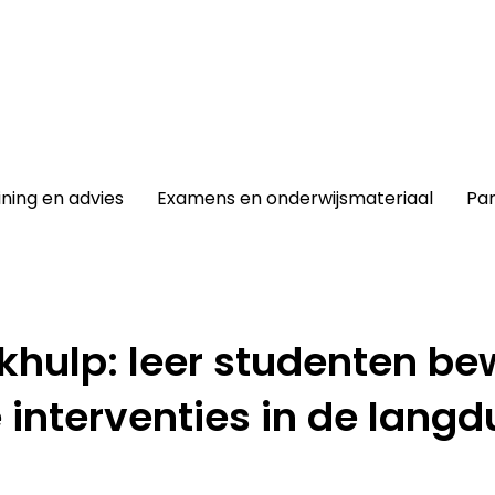
winkel
|
Lidmaatschap
|
Contact |
ining en advies
Examens en onderwijsmateriaal
Par
khulp: leer studenten be
interventies in de langd