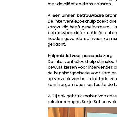
met de cliënt en diens naasten.
Alleen binnen betrouwbare bron
De InterventieZoekhulp zoekt all
zorgvuldig heeft geselecteerd. 
betrouwbare informatie én ontdek
hadden gevonden, of waar ze mis
gedacht.
Hulpmiddel voor passende zorg
De InterventieZoekhulp stimuleer
bewust kiezen voor interventies di
de kennisorganisatie voor zorg e
op verzoek van het ministerie v
kennisorganisaties, en testte de t
Wil jij ook gebruik maken van de
relatiemanager, Sonja Schoneveld