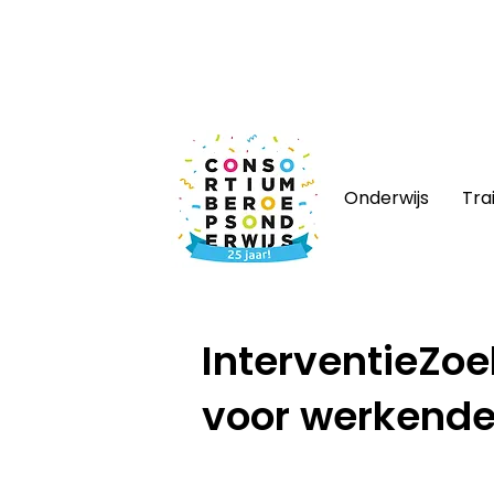
Nieuws
|
Bijeenkomsten
|
Web
Onderwijs
Tra
Home
/
Nieuws
InterventieZoe
voor werkende 