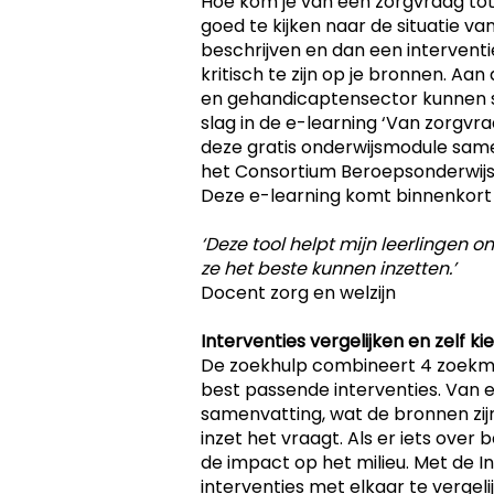
Hoe kom je van een zorgvraag tot
goed te kijken naar de situatie v
beschrijven en dan een interventie
kritisch te zijn op je bronnen. Aa
en gehandicaptensector kunnen s
slag in de e-learning ‘Van zorgvra
deze gratis onderwijsmodule sam
het Consortium Beroepsonderwijse
Deze e-learning komt binnenkort 
‘Deze tool helpt mijn leerlingen om
ze het beste kunnen inzetten.’
Docent zorg en welzijn
Interventies vergelijken en zelf ki
De zoekhulp combineert 4 zoekme
best passende interventies. Van e
samenvatting, wat de bronnen zijn,
inzet het vraagt. Als er iets over 
de impact op het milieu. Met de 
interventies met elkaar te verge