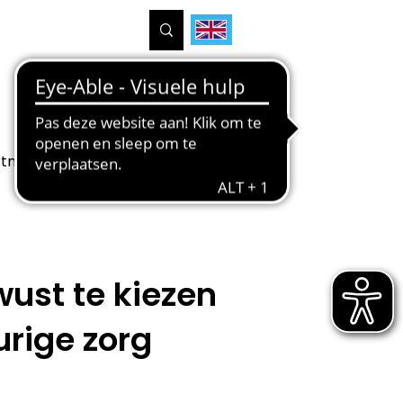
tners
Projecten
Over ons
wust te kiezen
urige zorg