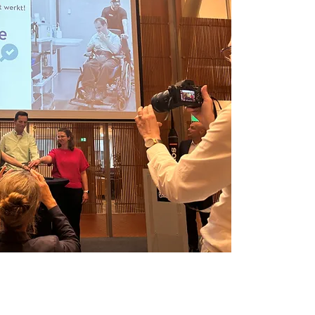
Nieuws
Ga direct naar
Bijeenkomsten
Digibib