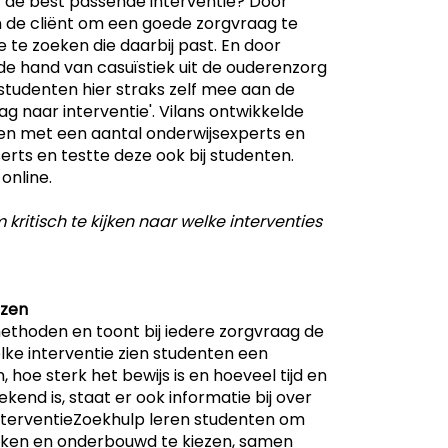
 de best passende interventie? Door
an de cliënt om een goede zorgvraag te
 te zoeken die daarbij past. En door
n de hand van casuïstiek uit de ouderenzorg
tudenten hier straks zelf mee aan de
ag naar interventie'. Vilans ontwikkelde
en met een aantal onderwijsexperts en
rts en testte deze ook bij studenten.
online.
 kritisch te kijken naar welke interventies
ezen
thoden en toont bij iedere zorgvraag de
lke interventie zien studenten een
 hoe sterk het bewijs is en hoeveel tijd en
bekend is, staat er ook informatie bij over
InterventieZoekhulp leren studenten om
lijken en onderbouwd te kiezen, samen