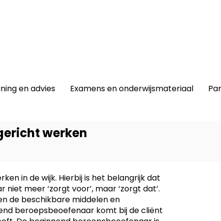
winkel
|
Lidmaatschap
|
Contact |
ining en advies
Examens en onderwijsmateriaal
Par
gericht werken
ken in de wijk. Hierbij is het belangrijk dat
Dit prod
iet meer ‘zorgt voor’, maar ‘zorgt dat’.
-
Keuze
innen de beschikbare middelen en
end beroepsbeoefenaar komt bij de cliënt