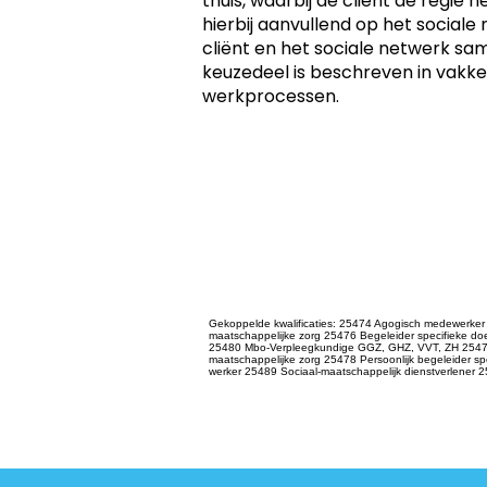
thuis, waarbij de cliënt de regie
hierbij aanvullend op het sociale
cliënt en het sociale netwerk s
keuzedeel is beschreven in vakk
werkprocessen.
Gekoppelde kwalificaties: 25474 Agogisch medewerke
maatschappelijke zorg 25476 Begeleider specifieke 
25480 Mbo-Verpleegkundige GGZ, GHZ, VVT, ZH 25477 
maatschappelijke zorg 25478 Persoonlijk begeleider sp
werker 25489 Sociaal-maatschappelijk dienstverlener