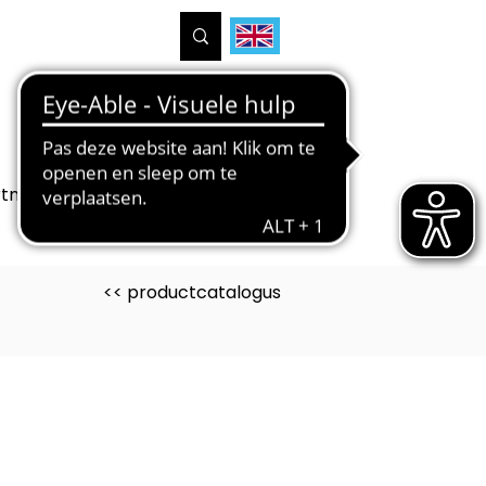
tners
Projecten
Over ons
<< productcatalogus
uct is ontwikkeld voor
delen