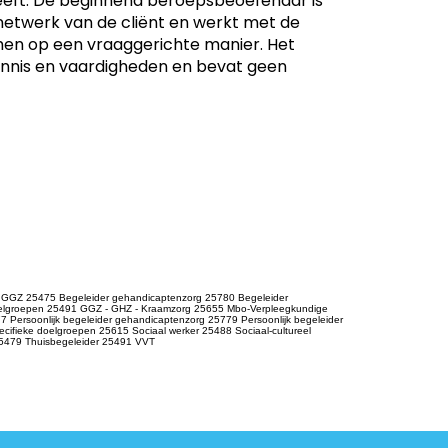
 heeft. De beginnend beroepsbeoefenaar is
 netwerk van de cliënt en werkt met de
Dit prod
amen op een vraaggerichte manier. Het
-
MBO
ennis en vaardigheden en bevat geen
Dit prod
ontwikk
-
Verzo
Verpl
r GGZ 25475 Begeleider gehandicaptenzorg 25780 Begeleider
doelgroepen 25491 GGZ - GHZ - Kraamzorg 25655 Mbo-Verpleegkundige
Persoonlijk begeleider gehandicaptenzorg 25779 Persoonlijk begeleider
ecifieke doelgroepen 25615 Sociaal werker 25488 Sociaal-cultureel
 25479 Thuisbegeleider 25491 VVT