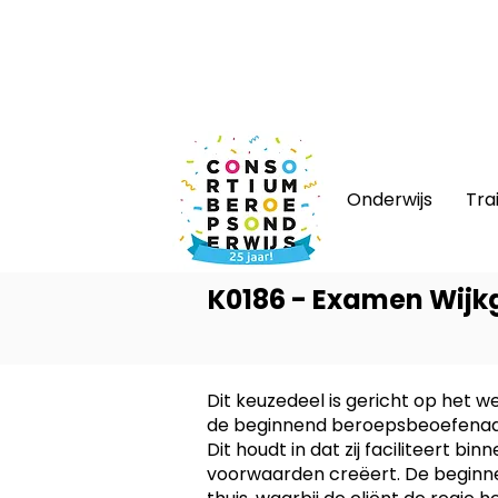
Nieuws
|
Bijeenkomsten
|
Web
Onderwijs
Tra
K0186 - Examen Wijk
Dit keuzedeel is gericht op het wer
de beginnend beroepsbeoefenaar n
Dit houdt in dat zij faciliteert b
voorwaarden creëert. De beginn