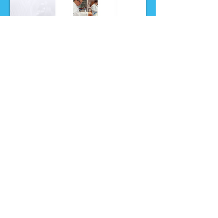
Nieuws
Ga direct naar
Digibib
Bijeenkomsten
Veelgestelde
Webwinkel
vragen
Contact
Klachtenprocedure
Vacatures