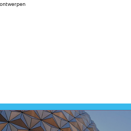
 ontwerpen
Dit prod
-
VMBO
Dit prod
ontwikk
-
VMBO 