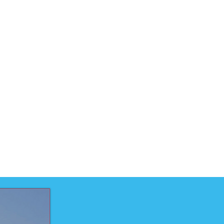
uct is ontwikkeld voor niveau
uct is ontwikkeld door
elteam
techniek