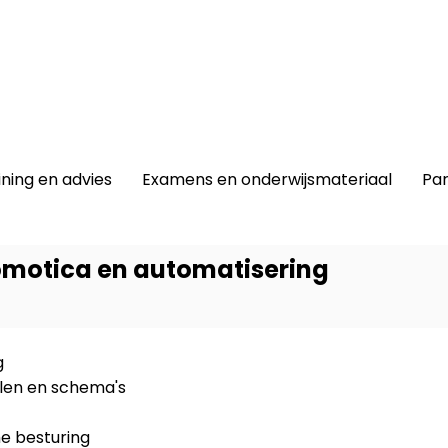
winkel
|
Lidmaatschap
|
Contact |
ining en advies
Examens en onderwijsmateriaal
Par
Domotica en automatisering
g
Dit prod
elen en schema's
-
Keuzev
e besturing