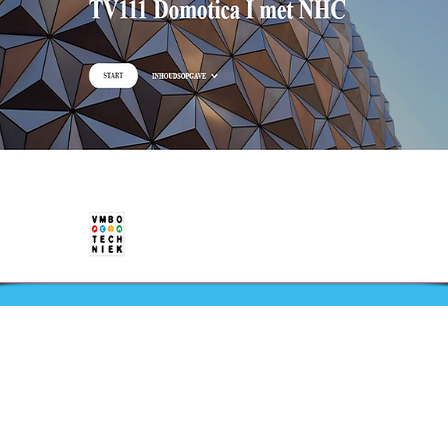
Nieuws
Ga direct naar
Bijeenkomsten
Digibib
Webwinkel
Veelgestelde vragen
aal
Contact
Klachtenprocedure