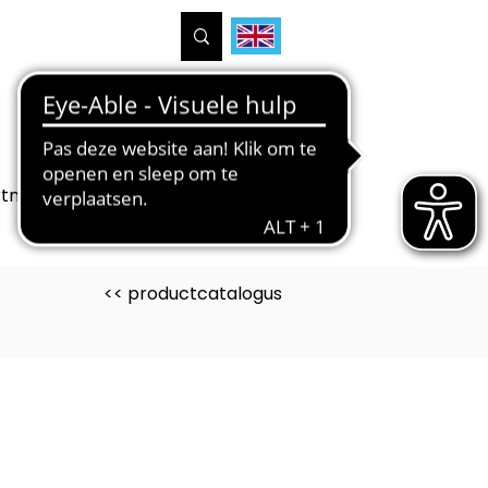
tners
Projecten
Over ons
<< productcatalogus
uct is ontwikkeld voor
ak PIE