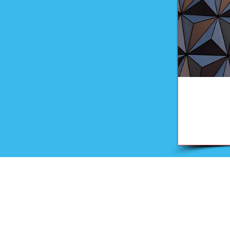
Onderwijs
Training en advies
Examens en onderwijsmateri