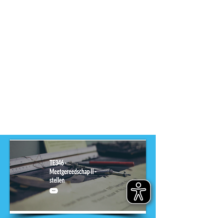
Dit product is ontwikkeld voor
niveau
-
MBO
Dit product is ontwikkeld door
ontwikkelteam
-
Entree opleidingen