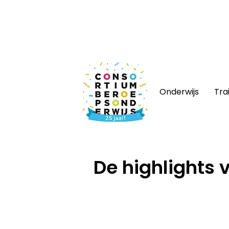
Nieuws
|
Bijeenkomsten
|
Web
Onderwijs
Tra
Home
/
Nieuws
De highlights