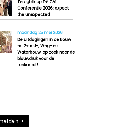
Terugblik op Dé CVI
Conferentie 2026: expect
the unexpected
maandag 25 mei 2026
De uitdagingen in de Bouw
en Grond-, Weg- en
Waterbouw: op zoek naar de
blauwdruk voor de
toekomst!
je aan voor onze
sbrief
melden