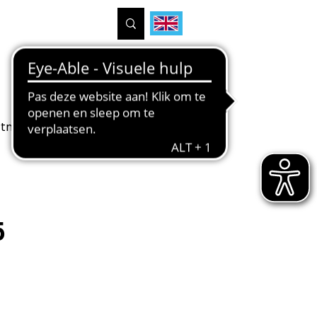
tners
Projecten
Over ons
5