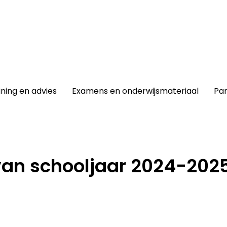
winkel
|
Lidmaatschap
|
Contact |
ining en advies
Examens en onderwijsmateriaal
Par
 van schooljaar 2024-202