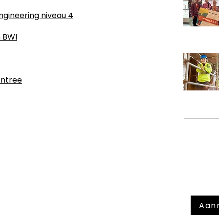
ngineering niveau 4
n BWI
Entree
Meld 
nieuw
Aan