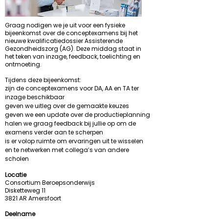
Graag nodigen we je uit voor een fysieke
bijeenkomst over de conceptexamens bij het
nieuwe kwalificatiedossier Assisterende
Gezondheidszorg (AG). Deze middag staat in
het teken van inzage, feedback, toelichting en
ontmoeting.
Tijdens deze bijeenkomst:
zijn de conceptexamens voor DA, AA en TA ter
inzage beschikbaar
geven we uitleg over de gemaakte keuzes
geven we een update over de productieplanning
halen we graag feedback bij jullie op om de
examens verder aan te scherpen
is er volop ruimte om ervaringen uit te wisselen
en te netwerken met collega’s van andere
scholen
Locatie
Consortium Beroepsonderwijs
Disketteweg 11
3821 AR Amersfoort
Deelname