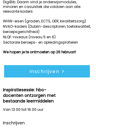
DigiBib. Daarin vind je onderwijsmodules,
minoren en casuïstiek die voldoen aan alle
relevante kaders:
WHW-eisen (graden, ECTS, OER, kwaliteitszorg)
NVAO-kaders (Dublin-descriptoren, toetskwaliteit,
beroepsgerichtheid)
NLQF-niveaus (niveau 5 en 6)
Sectorale beroeps- en opleidingsprofielen
We hopen je te ontmoeten op 26 februari!
Inschrijven
Inspiratiesessie: hbo-
docenten ontzorgen met
woensdag
25 feb 2026
bestaande leermiddelen
Van 13.00 tot 16.00 uur
Inschrijven