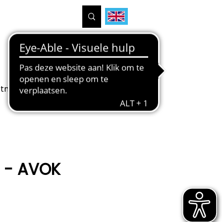
tners
Projecten
Over ons
G - AVOK