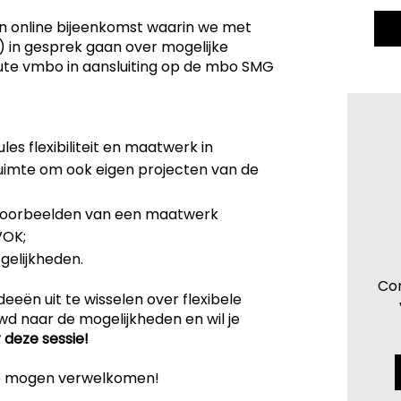
een online bijeenkomst waarin we met
 in gesprek gaan over mogelijke
te vmbo in aansluiting op de mbo SMG
es flexibiliteit en maatwerk in
uimte om ook eigen projecten van de
kvoorbeelden van een maatwerk
VOK;
elijkheden.
Con
ideeën uit te wisselen over flexibele
wd naar de mogelijkheden en wil je
 deze sessie!
 te mogen verwelkomen!