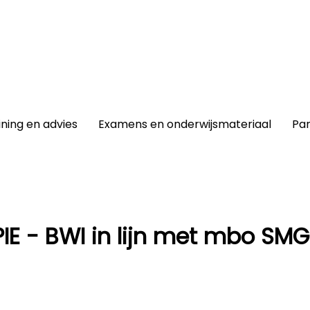
winkel
|
Lidmaatschap
|
Contact |
ining en advies
Examens en onderwijsmateriaal
Par
IE - BWI in lijn met mbo SM