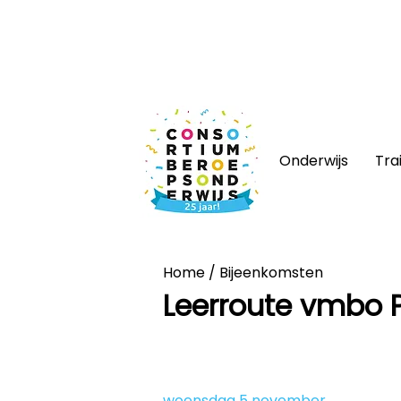
Nieuws
|
Bijeenkomsten
|
Web
Onderwijs
Tra
Home
/
Bijeenkomsten
Leerroute vmbo P
woensdag 5 november