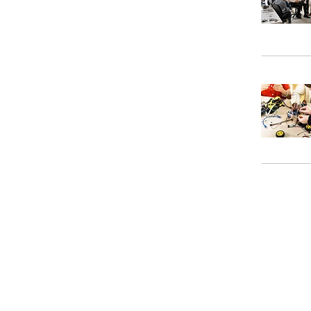
Nieuws
Ga direct naar
Bijeenkomsten
Digibib
Webwinkel
Veelgestelde vragen
aal
Contact
Klachtenprocedure
Vacatures