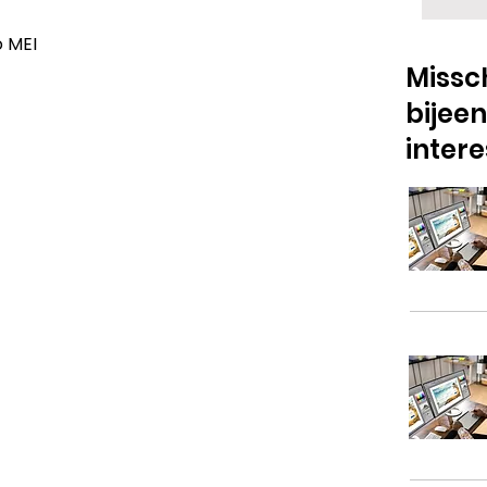
 MEI
Missch
bijee
inter