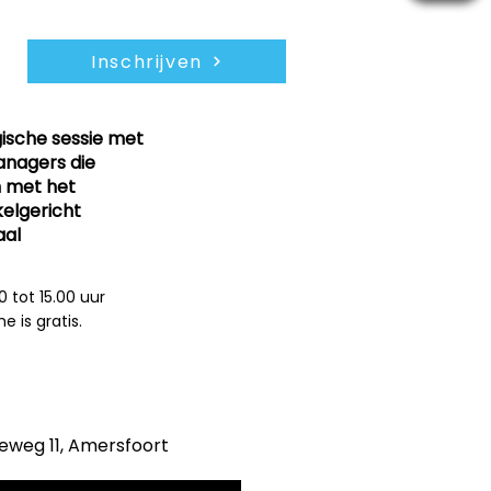
Inschrijven
ische sessie met
donderdag
nagers die
18 jun 2026
 met het
elgericht
aal
0 tot 15.00 uur
 is gratis.
eweg 11, Amersfoort