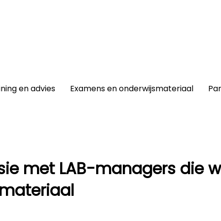
winkel
|
Lidmaatschap
|
Contact |
ining en advies
Examens en onderwijsmateriaal
Par
ssie met LAB-managers die w
 materiaal