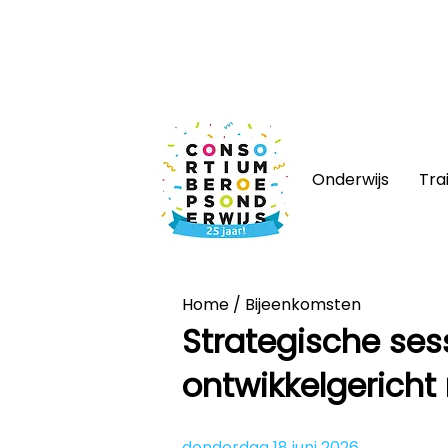
Nieuws
|
Bijeenkomsten
|
Web
Onderwijs
Tra
Home
/
Bijeenkomsten
Strategische se
ontwikkelgericht
donderdag 18 juni 2026