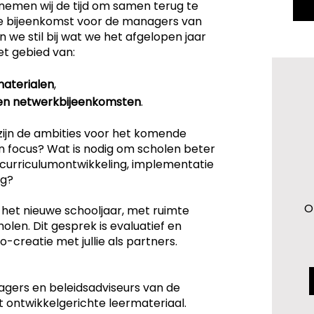
 nemen wij de tijd om samen terug te
deze bijeenkomst voor de managers van
 we stil bij wat we het afgelopen jaar
t gebied van:
materialen
,
en
netwerkbijeenkomsten
.
zijn de ambities voor het komende
 focus? Wat is nodig om scholen beter
j curriculumontwikkeling, implementatie
ng?
O
het nieuwe schooljaar, met ruimte
olen. Dit gesprek is evaluatief en
co-creatie met jullie als partners.
agers en beleidsadviseurs van de
 ontwikkelgerichte leermateriaal.