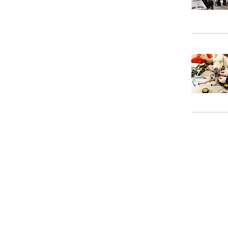
Nieuws
Ga direct naar
Bijeenkomsten
Digibib
Webwinkel
Veelgestelde vragen
aal
Contact
Klachtenprocedure
Vacatures