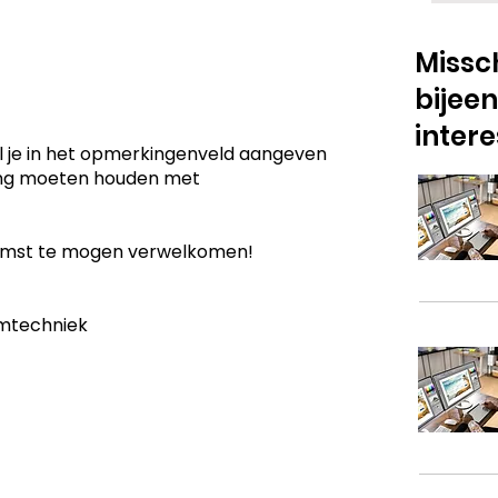
Missch
bijee
inter
l je in het opmerkingenveld aangeven
ning moeten houden met
komst te mogen verwelkomen!
umtechniek