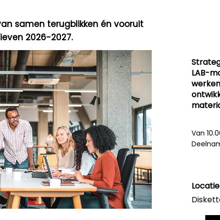
 van samen terugblikken én vooruit
atieven 2026-2027.
Strateg
LAB-ma
werken
ontwikk
materi
Van 10.0
Deelname
Locatie
Diskett