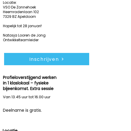
Locatie:
VSO De Zonnehoek
Heemradenlaan 102
7329 BZ Apeldoorn
Hopelijk tot 28 januari!
Natasja Looren de Jong
Ontwikkelteamleider
Inschrijven
Profieloverstijgend werken
in 1 klaslokaal – fysieke
dinsdag
27 jan 2026
bijeenkomst. Extra sessie
Van 13.45 uur tot 16.00 uur
Deelname is gratis.
Locatie