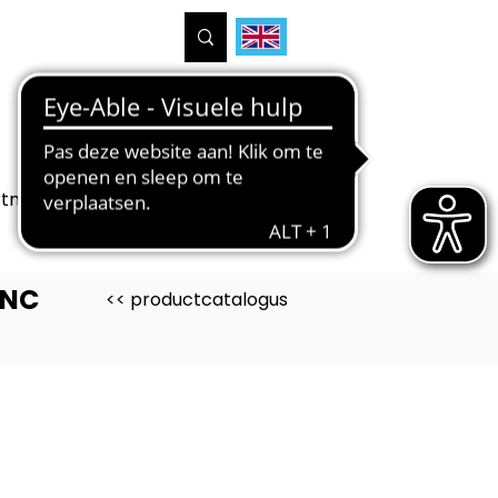
tners
Projecten
Over ons
CNC
<< productcatalogus
uct is ontwikkeld voor
und Medewerker
tietechniek