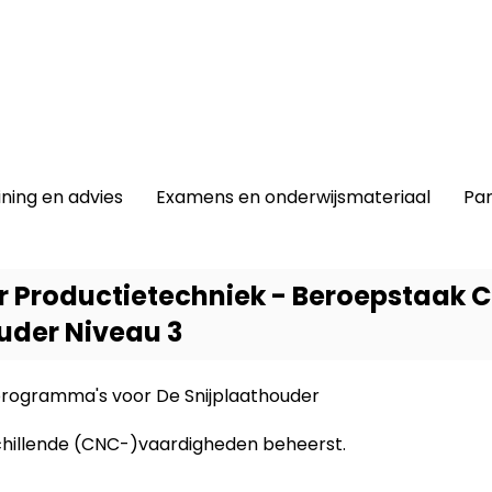
winkel
|
Lidmaatschap
|
Contact |
ining en advies
Examens en onderwijsmateriaal
Par
 Productietechniek - Beroepstaak 
uder Niveau 3
programma's voor De Snijplaathouder
Dit prod
-
Allro
schillende (CNC-)vaardigheden beheerst.
Produc