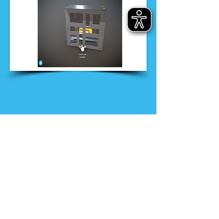
Nieuws
Ga direct naar
Digibib
Bijeenkomsten