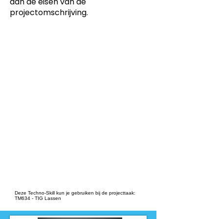
aan de eisen van de
projectomschrijving.
Dit product is ontwikkeld voor
-
Metaalbewerken
Dit product is ontwikkeld voor
niveau
-
MBO
Dit product is ontwikkeld door
ontwikkelteam
-
MEI 2-3
Deze Techno-Skill kun je gebruiken bij de projecttaak:
TM634 - TIG Lassen