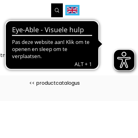
tners
Projecten
Over ons
<< productcatalogus
uct is ontwikkeld voor
ntree