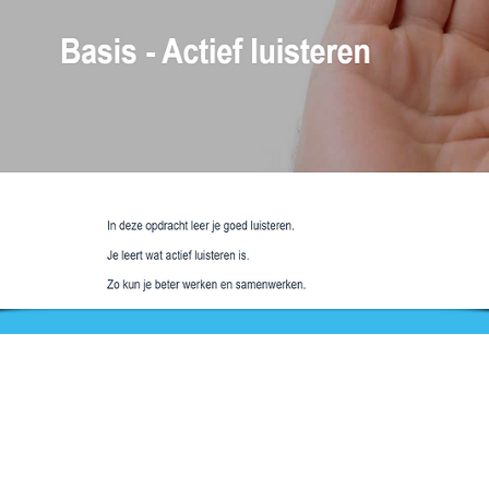
Nieuws
Ga direct naar
Bijeenkomsten
Digibib
Webwinkel
Veelgestelde vragen
aal
Contact
Klachtenprocedure