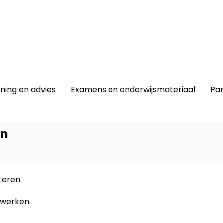
winkel
|
Lidmaatschap
|
Contact |
ining en advies
Examens en onderwijsmateriaal
Par
en
teren.
Dit prod
-
PRO, E
nwerken.