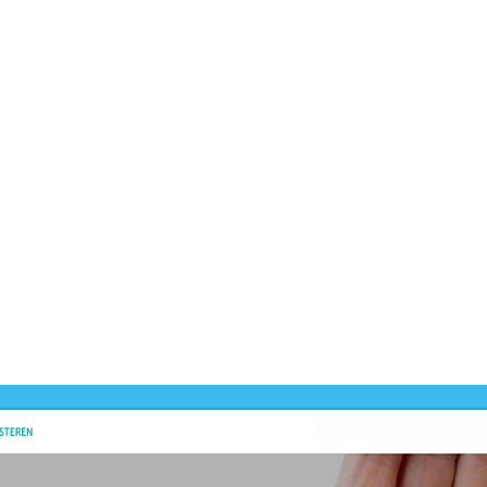
Dit prod
-
MBO, 
Dit prod
ontwikk
-
Entree