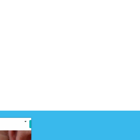
uct is ontwikkeld voor niveau
PRO
uct is ontwikkeld door
elteam
 opleidingen