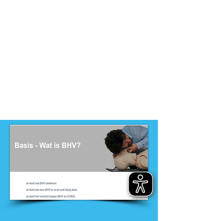
niveau
-
MBO, PRO
Dit product is ontwikkeld door
ontwikkelteam
-
Entree opleidingen