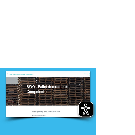
-
MBO, PRO
Dit product is ontwikkeld door
ontwikkelteam
-
Entree opleidingen