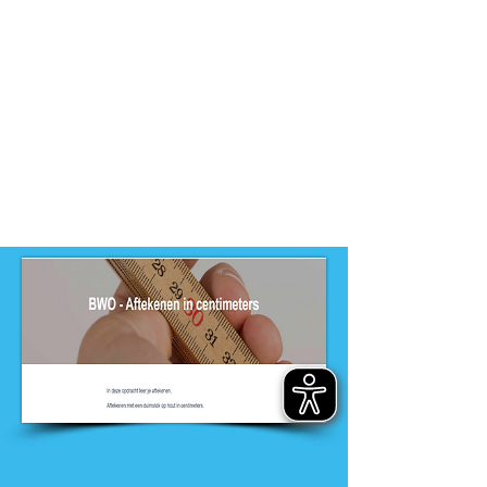
-
MBO, PRO
Dit product is ontwikkeld door
ontwikkelteam
-
Entree opleidingen