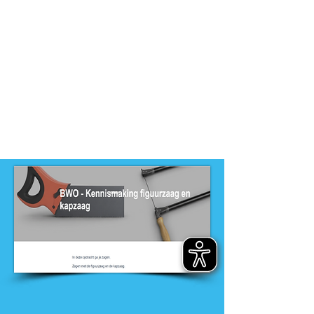
-
MBO, PRO
Dit product is ontwikkeld door
ontwikkelteam
-
Entree opleidingen