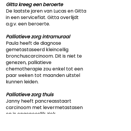
Gitta kreeg een beroerte
De laatste jaren van Lucas en Gitta
in een serviceflat. Gitta overlijdt
a.g.v. een beroerte.
Palliatieve zorg intramuraal
Paula heeft de diagnose
gemetastaseerd kleincellig
bronchuscarcinoom. Dit is niet te
genezen, palliatieve
chemotherapie zou enkel tot een
paar weken tot maanden uitstel
kunnen leiden.
Palliatieve zorg thuis
Janny heeft pancreasstaart
carcinoom met levermetastasen
en is ongeneeslijk ziek.
Bij Mirjam is sprake van borderline