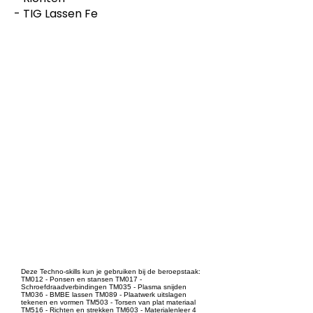
- TIG Lassen Fe
Dit product is ontwikkeld voor
-
Metaalbewerken
Dit product is ontwikkeld voor
niveau
-
MBO
Dit product is ontwikkeld door
ontwikkelteam
-
MEI 2-3
Deze Techno-skills kun je gebruiken bij de beroepstaak:
TM012 - Ponsen en stansen TM017 -
Schroefdraadverbindingen TM035 - Plasma snijden
TM036 - BMBE lassen TM089 - Plaatwerk uitslagen
tekenen en vormen TM503 - Torsen van plat materiaal
TM516 - Richten en strekken TM603 - Materialenleer 4