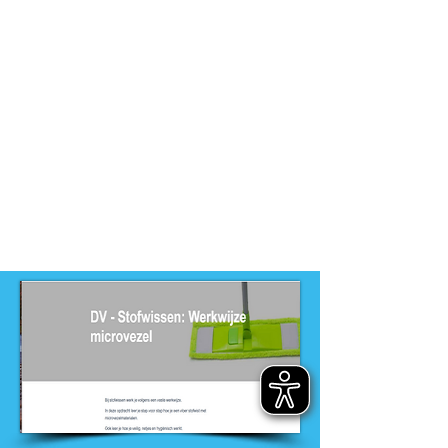
Dit product is ontwikkeld voor
niveau
-
MBO, PRO
Dit product is ontwikkeld door
ontwikkelteam
-
Entree opleidingen