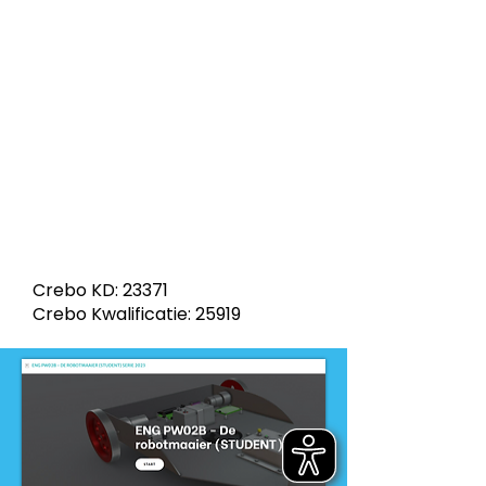
niveau
-
MBO
Dit product is ontwikkeld door
ontwikkelteam
-
Middenkader Engineering/Smart
Technology
Crebo KD: 23371
Crebo Kwalificatie: 25919