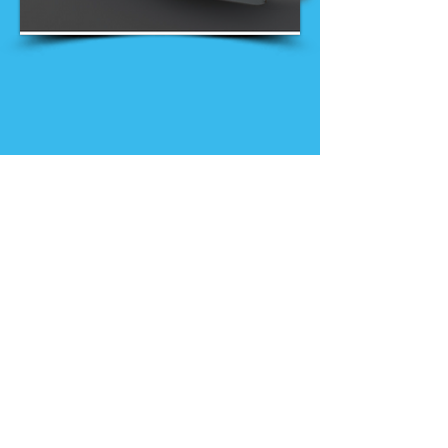
Nieuws
Ga direct naar
Digibib
Bijeenkomsten
Veelgestelde
Webwinkel
vragen
Contact
Klachtenprocedure
Vacatures