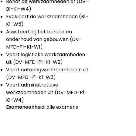
Rondt de werkzaamheden af (DV-
B1-K1-W4)
Evalueert de werkzaamheden (B1-
K1-W5)
Assisteert bij het beheer en
onderhoud van gebouwen (DV-
MFD-P1-K1-W1)
Voert logistieke werkzaamheden
uit (DV-MFD-P1-K1-W2)
Voert cateringwerkzaamheden uit
(DV-MFD-P1-K1-W3)
Voert administratieve
werkzaamheden uit (DV-MFD-P1-
K1-W4)
Exameneenheid:
alle examens
Dit product is ontwikkeld voor
-