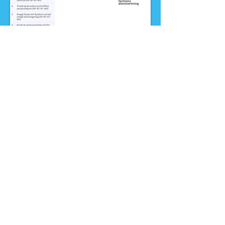
Nieuws
Ga direct naar
Digibib
Bijeenkomsten
Veelgestelde
Webwinkel
vragen
Contact
Klachtenprocedure
Vacatures