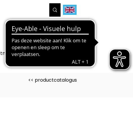
tners
Projecten
Over ons
<< productcatalogus
uct is ontwikkeld voor
eve industrie