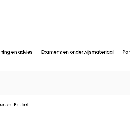
winkel
|
Lidmaatschap
|
Contact |
ining en advies
Examens en onderwijsmateriaal
Par
is en Profiel
Dit prod
-
Creati