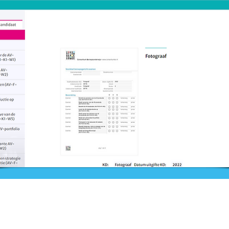
Nieuws
Ga direct naar
Bijeenkomsten
Digibib