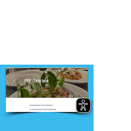
-
MBO, PRO
Dit product is ontwikkeld door
ontwikkelteam
-
Entree opleidingen