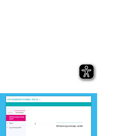
Dit product is ontwikkeld voor
niveau
-
MBO
Dit product is ontwikkeld door
ontwikkelteam
-
Verzorgende-IG en Mbo-
Verpleegkundige