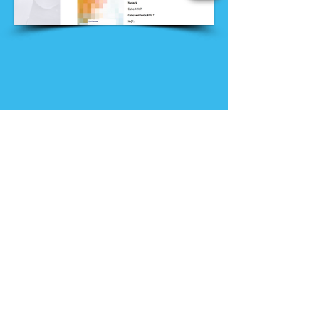
Nieuws
Ga direct naar
Digibib
Bijeenkomsten
Veelgestelde
Webwinkel
vragen
Contact
Klachtenprocedure
Vacatures