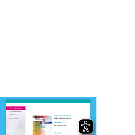
Tandartsassistent
Dit product is ontwikkeld voor
niveau
-
MBO
Dit product is ontwikkeld door
ontwikkelteam
-
Dokters-, Tandarts- en
Apothekersassistent (STeAG)