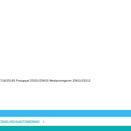
Dit prod
-
MBO
Dit prod
ontwikk
-
Creati
t 25718/25195 Fotograaf 25201/25633 Mediavormgever 25811/25212