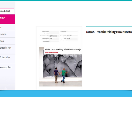
Nieuws
Ga direct naar
Bijeenkomsten
Digibib
Webwinkel
Veelgestelde vragen