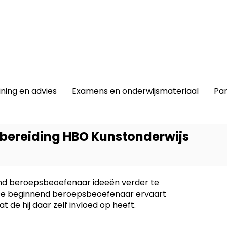
winkel
|
Lidmaatschap
|
Contact |
ining en advies
Examens en onderwijsmateriaal
Par
bereiding HBO Kunstonderwijs
nend beroepsbeoefenaar ideeën verder te
Dit prod
 De beginnend beroepsbeoefenaar ervaart
-
Creati
 de hij daar zelf invloed op heeft.