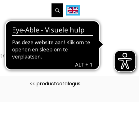
tners
Projecten
Over ons
<< productcatalogus
uct is ontwikkeld voor
eve industrie, Keuzedelen