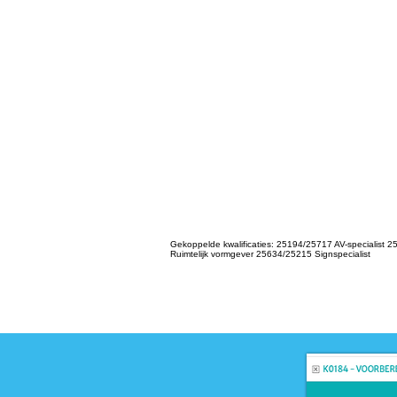
Gekoppelde kwalificaties: 25194/25717 AV-specialis
Ruimtelijk vormgever 25634/25215 Signspecialist