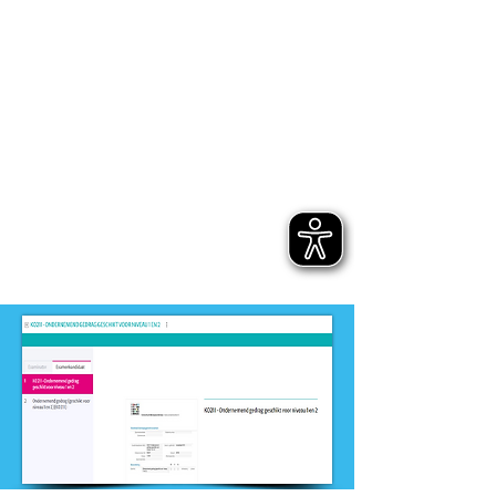
niveau
-
MBO
Dit product is ontwikkeld door
ontwikkelteam
-
Dienstverlening en
Maatschappelijke zorg