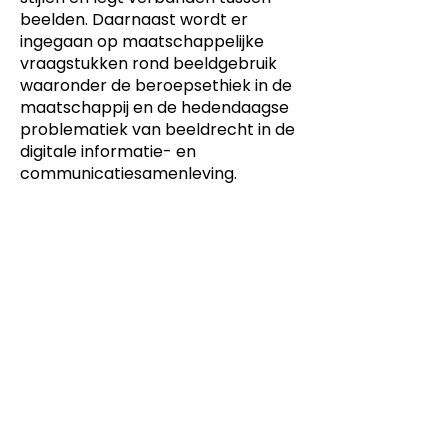
beelden. Daarnaast wordt er
ingegaan op maatschappelijke
vraagstukken rond beeldgebruik
waaronder de beroepsethiek in de
maatschappij en de hedendaagse
problematiek van beeldrecht in de
digitale informatie- en
communicatiesamenleving.
Dit product is ontwikkeld voor
-
Creatieve industrie, Keuzedelen
Dit product is ontwikkeld voor
niveau
-
MBO
Dit product is ontwikkeld door
ontwikkelteam