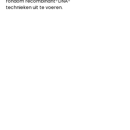
rondom recombinant-DNA-
technieken uit te voeren.
Dit product is ontwikkeld voor
-
Keuzedelen,
Laboratoriumtechniek
Dit product is ontwikkeld voor
niveau
-
MBO
Dit product is ontwikkeld door
ontwikkelteam
-
Laboratoriumtechniek