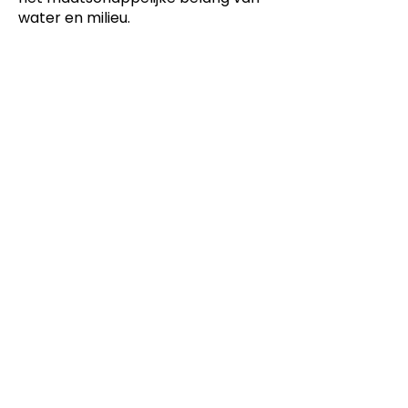
water en milieu.
Dit product is ontwikkeld voor
-
Keuzedelen,
Laboratoriumtechniek
Dit product is ontwikkeld voor
niveau
-
MBO
Dit product is ontwikkeld door
ontwikkelteam
-
Laboratoriumtechniek