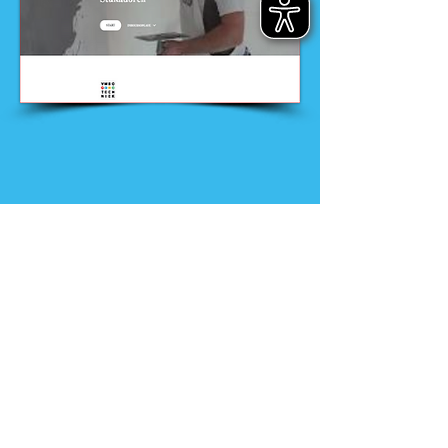
Nieuws
Ga direct naar
Digibib
Bijeenkomsten
Veelgestelde
Webwinkel
vragen
Contact