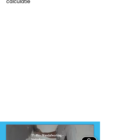
calculatie
Dit product is ontwikkeld voor
-
Keuzevak BWI
Dit product is ontwikkeld voor
niveau
-
VMBO
Dit product is ontwikkeld door
ontwikkelteam
-
VMBO techniek