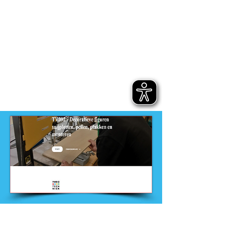
-
VMBO
Dit product is ontwikkeld door
ontwikkelteam
-
VMBO techniek