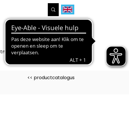
tners
Projecten
Over ons
<< productcatalogus
uct is ontwikkeld voor
toriumtechniek