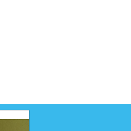
uct is ontwikkeld voor niveau
uct is ontwikkeld door
elteam
toriumtechniek