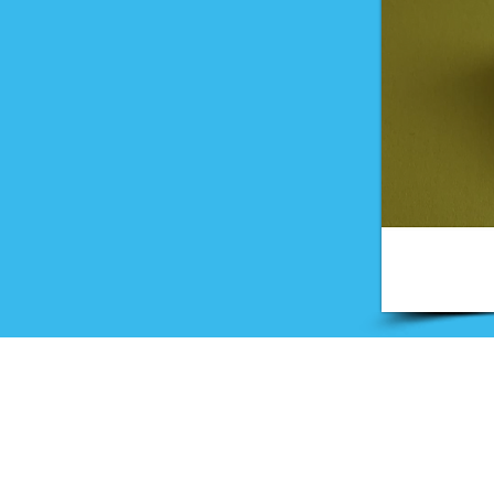
Onderwijs
Training en advies
Examens en onderwijsmateri