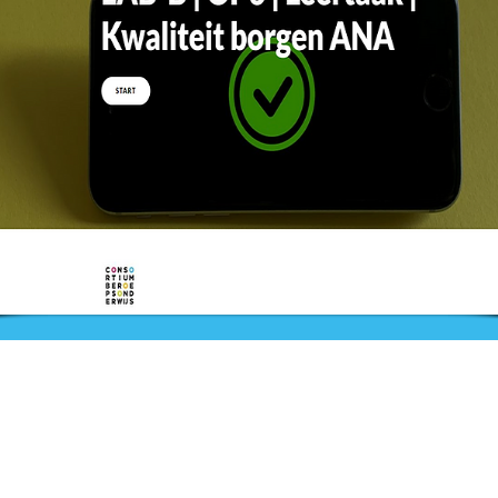
Nieuws
Ga direct naar
Bijeenkomsten
Digibib
Webwinkel
Veelgestelde vragen
aal
Contact
Klachtenprocedure