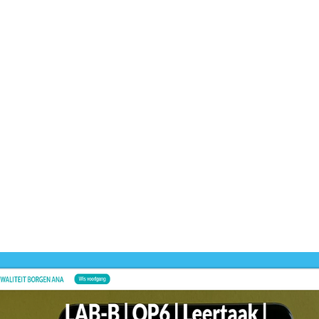
Dit prod
-
MBO
Dit prod
ontwikk
-
Labora