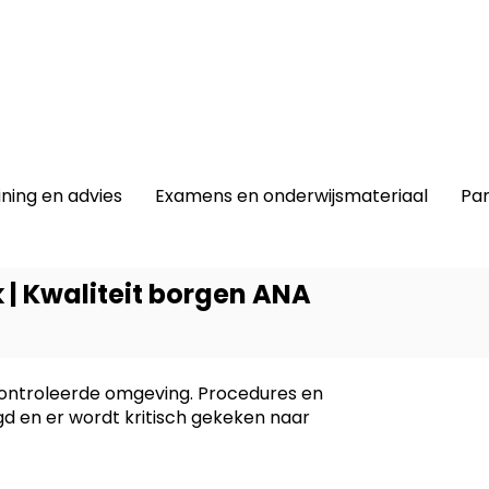
winkel
|
Lidmaatschap
|
Contact |
ining en advies
Examens en onderwijsmateriaal
Par
k | Kwaliteit borgen ANA
controleerde omgeving. Procedures en
Dit prod
d en er wordt kritisch gekeken naar
-
Labora