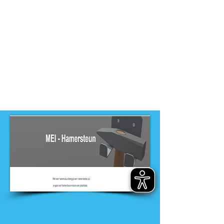
-
MBO, PRO
Dit product is ontwikkeld door
ontwikkelteam
-
Entree opleidingen