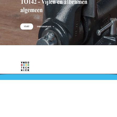
Nieuws
Ga direct naar
Bijeenkomsten
Digibib
Webwinkel
Veelgestelde vragen
aal
Contact
Klachtenprocedure