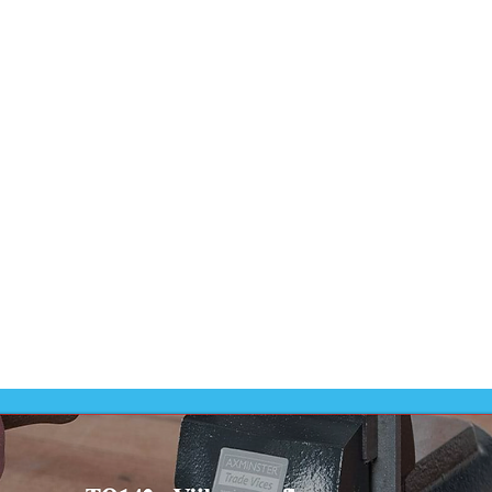
Dit prod
-
VMBO
Dit prod
ontwikk
-
VMBO 