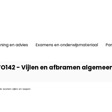
winkel
|
Lidmaatschap
|
Contact |
ining en advies
Examens en onderwijsmateriaal
Par
O142 - Vijlen en afbramen algemee
e soorten vijlen en raspen
Dit prod
-
Onder