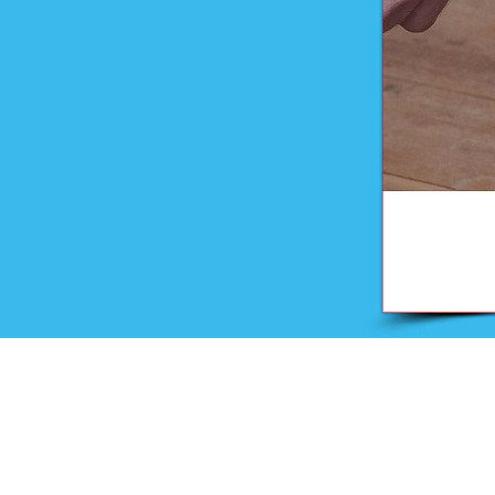
Onderwijs
Training en advies
Examens en onderwijsmateri