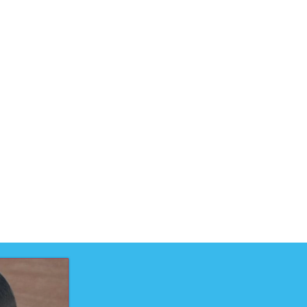
uct is ontwikkeld voor niveau
uct is ontwikkeld door
elteam
techniek