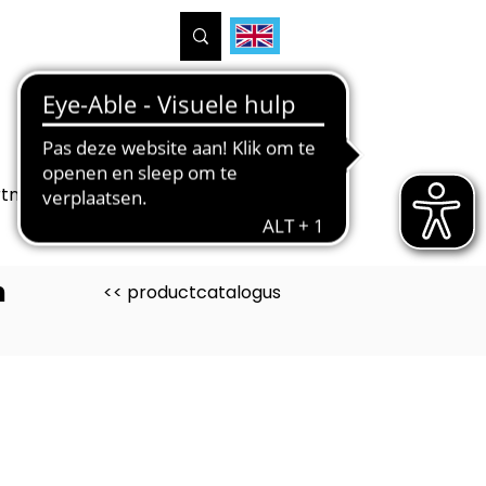
tners
Projecten
Over ons
n
<< productcatalogus
uct is ontwikkeld voor
bouw VMBO Techniek