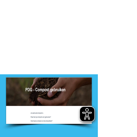
niveau
-
MBO, PRO
Dit product is ontwikkeld door
ontwikkelteam
-
Entree opleidingen