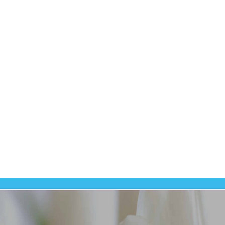
Dit prod
-
MBO, 
Dit prod
ontwikk
-
Entree