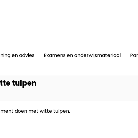
winkel
|
Lidmaatschap
|
Contact |
ining en advies
Examens en onderwijsmateriaal
Par
tte tulpen
iment doen met witte tulpen.
Dit prod
-
Entree