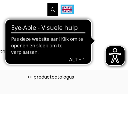
tners
Projecten
Over ons
<< productcatalogus
uct is ontwikkeld voor
, PRO