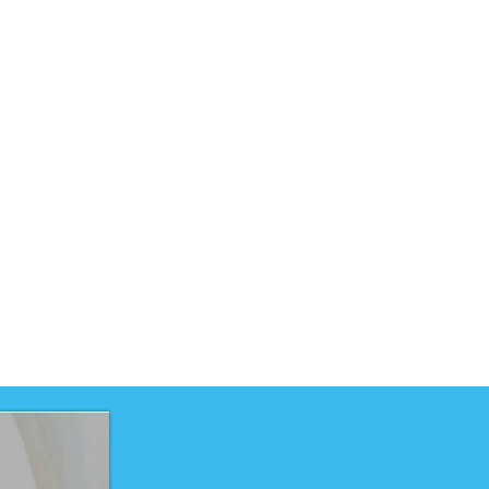
uct is ontwikkeld voor niveau
PRO
uct is ontwikkeld door
elteam
 opleidingen