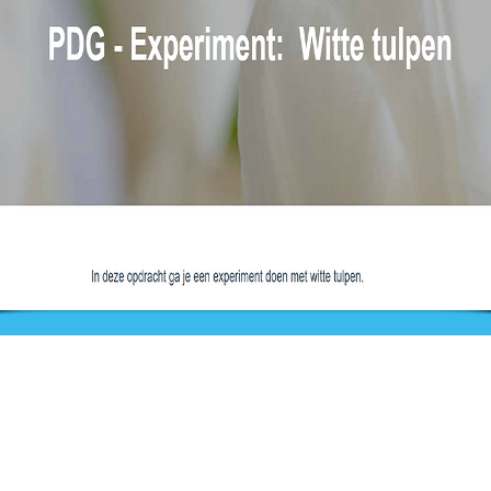
Nieuws
Ga direct naar
Bijeenkomsten
Digibib
Webwinkel
Veelgestelde vragen
aal
Contact
Klachtenprocedure