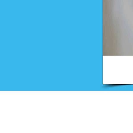
Onderwijs
Training en advies
Examens en onderwijsmateri