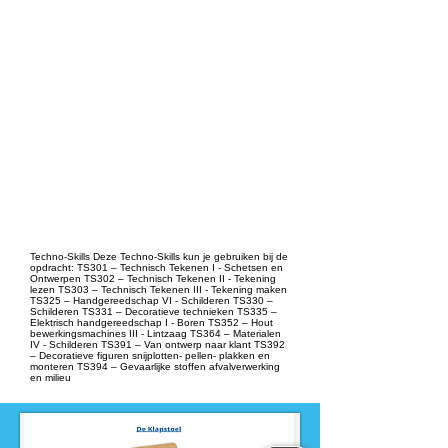
Dit product is ontwikkeld voor
niveau
-
VMBO
Dit product is ontwikkeld door
ontwikkelteam
-
VMBO techniek
Techno-Skills Deze Techno-Skills kun je gebruiken bij de
opdracht: TS301 – Technisch Tekenen I - Schetsen en
Ontwerpen TS302 – Technisch Tekenen II - Tekening
lezen TS303 – Technisch Tekenen III - Tekening maken
TS325 – Handgereedschap VI - Schilderen TS330 –
Schilderen TS331 – Decoratieve technieken TS335 –
Elektrisch handgereedschap I - Boren TS352 – Hout
bewerkingsmachines III - Lintzaag TS364 – Materialen
IV - Schilderen TS391 – Van ontwerp naar klant TS392
– Decoratieve figuren snijplotten- pellen- plakken en
monteren TS394 – Gevaarlijke stoffen afvalverwerking
en milieu