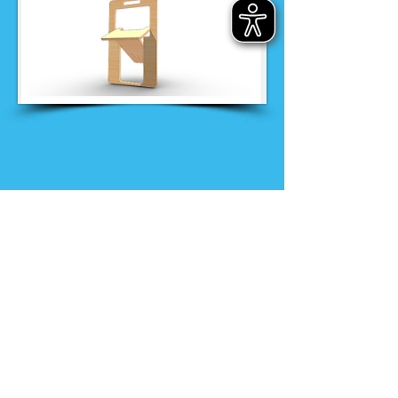
Nieuws
Ga direct naar
Digibib
Bijeenkomsten
Veelgestelde
Webwinkel