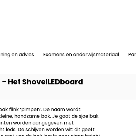
winkel
|
Lidmaatschap
|
Contact |
ining en advies
Examens en onderwijsmateriaal
Par
 - Het ShovelLEDboard
bak flink ‘pimpen’. De naam wordt:
Dit prod
leine, handzame bak. Je gaat de sjoelbak
-
BWI Bo
 punten worden aangegeven met
ht leds. De schijven worden wit: dit geeft