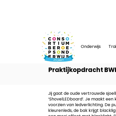
Nieuws
|
Bijeenkomsten
|
Web
Onderwijs
Tra
Praktijkopdracht BWI
Jij gaat de oude vertrouwde sjoel
‘ShovelLEDboard’. Je maakt een k
voorzien van ledverlichting. De
kleurenleds, de bak krijgt blacklig