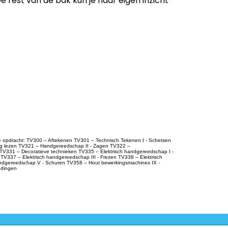
e rest van de bak kun je naar eigen inzicht
Dit prod
-
VMBO
Dit prod
ontwikk
-
VMBO 
 de opdracht: TV300 – Aftekenen TV301 – Technisch Tekenen I - Schetsen
ng lezen TV321 – Handgereedschap II - Zagen TV322 –
TV331 – Decoratieve technieken TV335 – Elektrisch handgereedschap I -
TV337 – Elektrisch handgereedschap III - Frezen TV338 – Elektrisch
ndgereedschap V - Schuren TV358 – Hout bewerkingsmachines IX -
ndingen