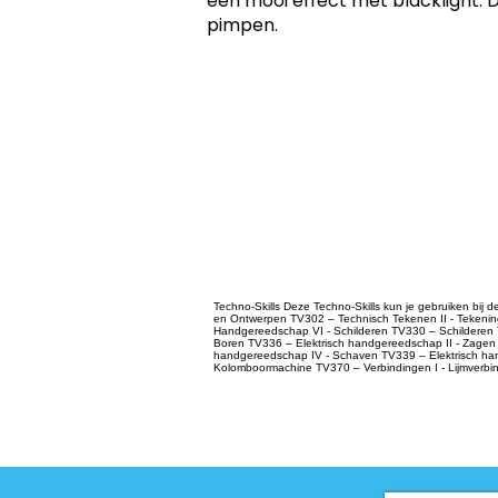
een mooi effect met blacklight. D
pimpen.
Techno-Skills Deze Techno-Skills kun je gebruiken bij
en Ontwerpen TV302 – Technisch Tekenen II - Tekeni
Handgereedschap VI - Schilderen TV330 – Schilderen 
Boren TV336 – Elektrisch handgereedschap II - Zagen 
handgereedschap IV - Schaven TV339 – Elektrisch ha
Kolomboormachine TV370 – Verbindingen I - Lijmverbi