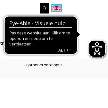
tners
Projecten
Over ons
<< productcatalogus
uct is ontwikkeld voor
uwen Wonen Interieur)