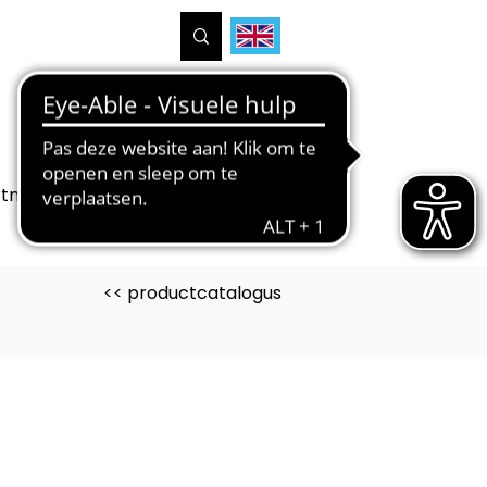
tners
Projecten
Over ons
<< productcatalogus
uct is ontwikkeld voor
uwen Wonen Interieur)