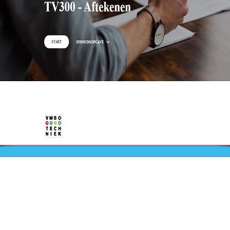
Nieuws
Ga direct naar
Bijeenkomsten
Digibib
Webwinkel
Veelgestelde vragen
aal
Contact
Klachtenprocedure