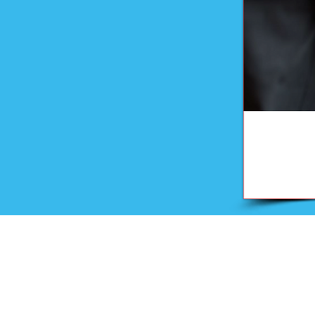
Onderwijs
Training en advies
Examens en onderwijsmateri