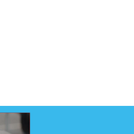
uct is ontwikkeld voor niveau
uct is ontwikkeld door
elteam
techniek