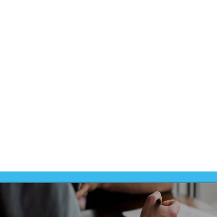
Dit prod
-
VMBO
Dit prod
ontwikk
-
VMBO 