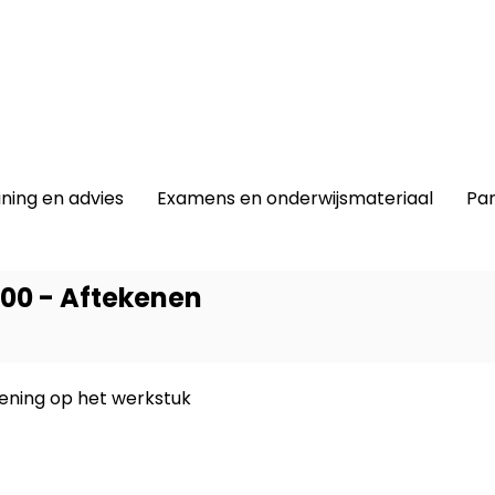
winkel
|
Lidmaatschap
|
Contact |
ining en advies
Examens en onderwijsmateriaal
Par
300 - Aftekenen
ening op het werkstuk
Dit prod
-
BWI Bo