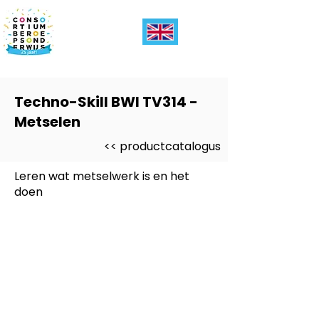
Techno-Skill BWI TV314 -
Metselen
<< productcatalogus
Leren wat metselwerk is en het
doen
Dit product is ontwikkeld voor
-
BWI Bouwen Wonen Interieur)
Dit product is ontwikkeld voor
niveau
-