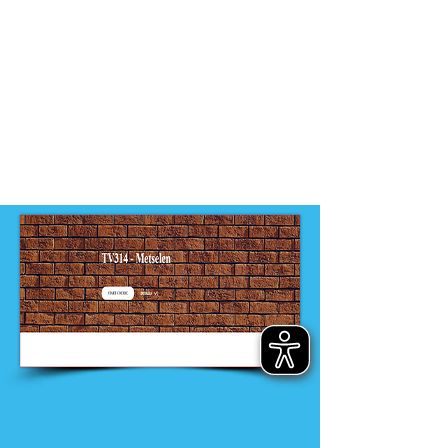
VMBO
Dit product is ontwikkeld door
ontwikkelteam
-
VMBO techniek