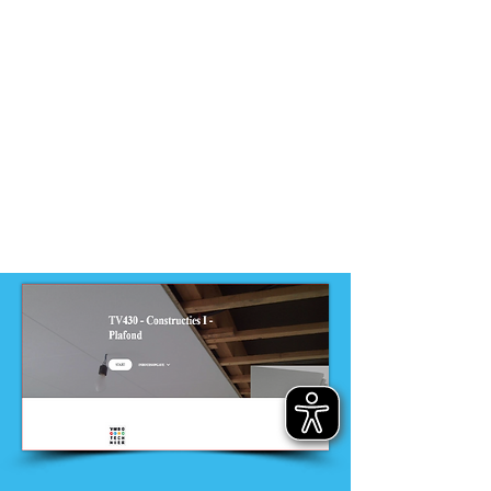
niveau
-
VMBO
Dit product is ontwikkeld door
ontwikkelteam
-
VMBO techniek