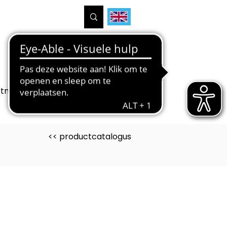
tners
Projecten
Over ons
<< productcatalogus
uct is ontwikkeld voor
uwen Wonen Interieur)