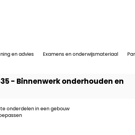
winkel
|
Lidmaatschap
|
Contact |
ining en advies
Examens en onderwijsmateriaal
Par
435 - Binnenwerk onderhouden en
ste onderdelen in een gebouw
Dit prod
toepassen
-
BWI Bo