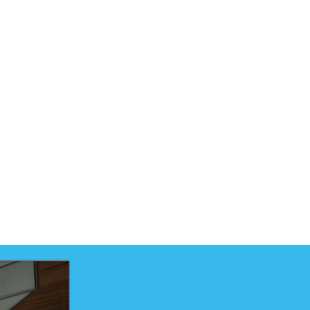
uct is ontwikkeld voor niveau
uct is ontwikkeld door
elteam
techniek