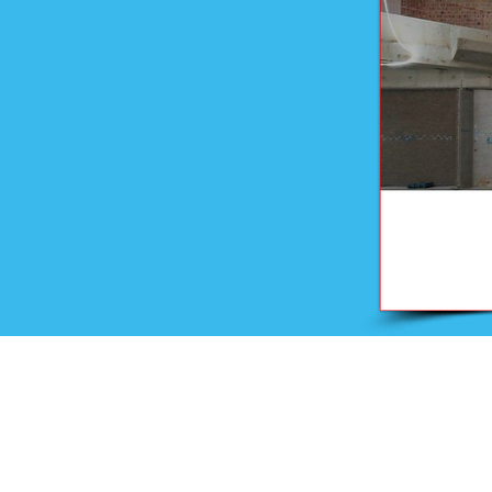
Onderwijs
Training en advies
Examens en onderwijsmateri