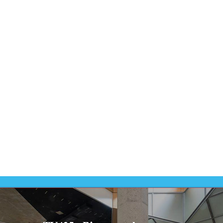
Dit prod
-
VMBO
Dit prod
ontwikk
-
VMBO 