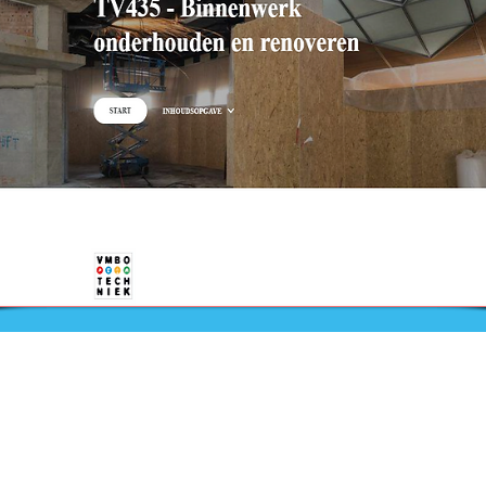
Nieuws
Ga direct naar
Bijeenkomsten
Digibib
Webwinkel
Veelgestelde vragen
aal
Contact
Klachtenprocedure