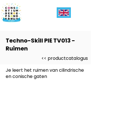
Techno-Skill PIE TV013 -
Ruimen
<< productcatalogus
Je leert het ruimen van cilindrische
en conische gaten
Dit product is ontwikkeld voor
-
PIE (Produceren Installeren
Energie)
Dit product is ontwikkeld voor
niveau