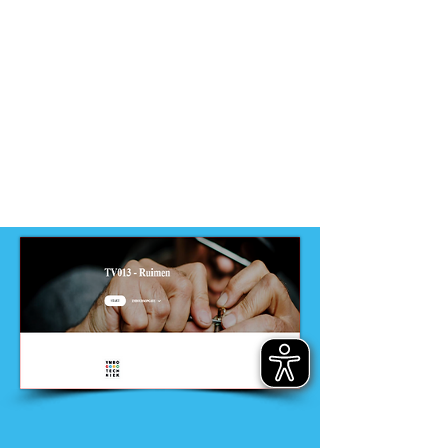
-
VMBO
Dit product is ontwikkeld door
ontwikkelteam
-
VMBO techniek