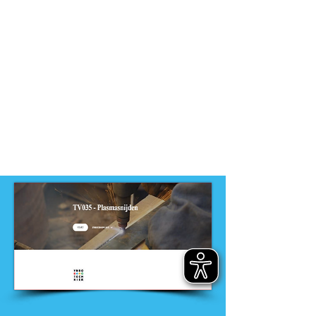
niveau
-
VMBO
Dit product is ontwikkeld door
ontwikkelteam
-
VMBO techniek